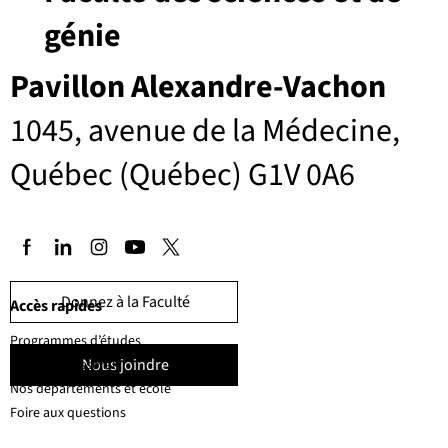
génie
Pavillon Alexandre-Vachon
1045, avenue de la Médecine,
Québec (Québec) G1V 0A6
Donnez à la Faculté
Accès rapides
Programmes d’études
Nous joindre
Corps professoral
Nos départements et école
Foire aux questions